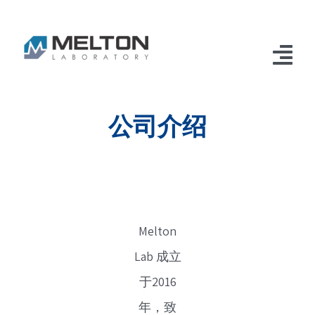
Skip
to
content
Tog
Nav
首页
公司介绍
吸入暴露系统
小动物口鼻吸入暴露系统
气溶胶研究
小动物口鼻式吸入暴露入门套装
液体气溶胶发生器
体外测试
Melton
多喷嘴气溶胶发生器
BCOP牛眼角膜浊度仪
轻量化口鼻式鼻吸入暴露系统
干粉气溶胶发生器
定制系统
Lab 成立
于2016
冲击式气溶胶发生器
超微量干粉发生器
生物学蓝光暴露系统
电子烟气溶胶发生系统
高精度口鼻吸入暴露系统
应用
年，致