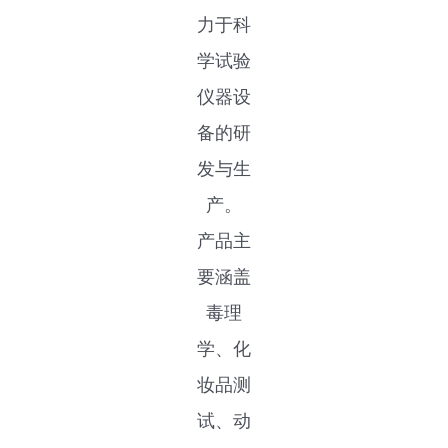
恒定输出气溶胶发生器
旋转刮刀型干粉发生器
生物学UV光暴露系统
模块化MDI触发系统
大动物口鼻吸入暴露系统
关于
力于科
公司介绍
低流量多级碰撞采样器
全身暴露系统
学试验
仪器设
新闻动态
备的研
展会&事件
发与生
产。
产品主
要涵盖
毒理
学、化
妆品测
试、动