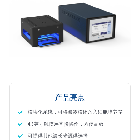
恒定输出气溶胶发生器
旋转刮刀型干粉发生器
生物学UV光暴露系统
模块化MDI触发系统
大动物口鼻吸入暴露系统
关于
公司介绍
低流量多级碰撞采样器
全身暴露系统
新闻动态
展会&事件
产品亮点
模块化系统，可将暴露模组放入细胞培养箱
4.3英寸触摸屏直接操作，方便高效
可提供其他波长光源供选择