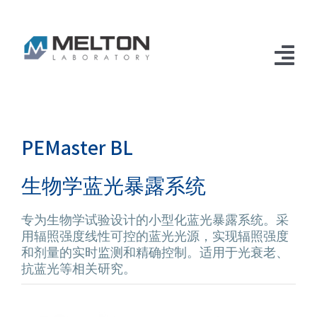
Skip
to
content
Tog
Nav
首页
PEMaster BL
吸入暴露系统
生物学蓝光暴露系统
小动物口鼻吸入暴露系统
气溶胶研究
小动物口鼻式吸入暴露入门套装
液体气溶胶发生器
体外测试
专为生物学试验设计的小型化蓝光暴露系统。采
用辐照强度线性可控的蓝光光源，实现辐照强度
多喷嘴气溶胶发生器
和剂量的实时监测和精确控制。适用于光衰老、
BCOP牛眼角膜浊度仪
轻量化口鼻式鼻吸入暴露系统
干粉气溶胶发生器
定制系统
抗蓝光等相关研究。
冲击式气溶胶发生器
超微量干粉发生器
生物学蓝光暴露系统
电子烟气溶胶发生系统
高精度口鼻吸入暴露系统
应用